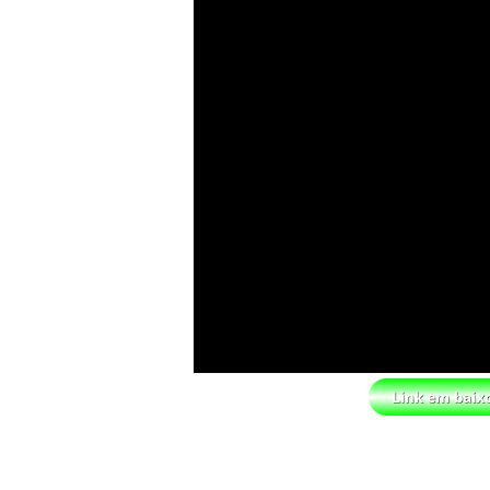
Drama no SummerSlam 2026: WWE estev
SCSA867
-
Aug 07 2026
WWE: Nikki Bella não quer continuar 
SCSA867
-
Aug 07 2026
AEW: Samoa Joe faz tease de regresso n
SCSA867
-
Aug 07 2026
WWE: Possível adversário de Roman Re
SCSA867
-
Aug 07 2026
Agente livre de peso: Kairi Sane reve
SCSA867
-
Aug 07 2026