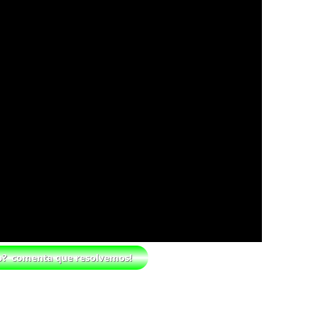
e perto de interromper combate de Brie Bella a
na WWE sem Brie Bella
o All In
igns no México revelado
la inúmeras propostas após saída da WWE e ponder