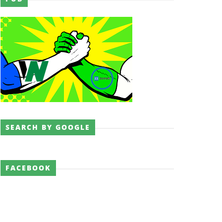
pós lesão grave no ombro
SEARCH BY GOOGLE
FACEBOOK
a o próximo passo