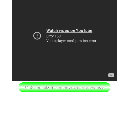
AEW: Buddy Matthews já está apto a regressar
aos ringues
SCSA867
-
Aug 08 2026
TNA: Elayna Black desafia Xia Brookside para
combate pelo título no Lockdown
SCSA867
-
Aug 08 2026
WWE: Brock Lesnar deverá estar presente na
WrestleMania 43
SCSA867
-
Aug 07 2026
WWE: Netflix censura segmento entre Becky
Lynch e Liv Morgan no Raw