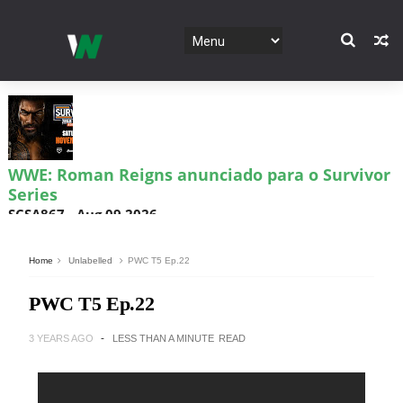
WWE: Roman Reigns anunciado para o Survivor
Series
SCSA867
-
Aug 09 2026
Home
Unlabelled
PWC T5 Ep.22
WWE: WWE anuncia estreia histórica do Raw na
PWC T5 Ep.22
Irlanda
SCSA867
-
Aug 08 2026
3 YEARS AGO
LESS THAN A MINUTE
READ