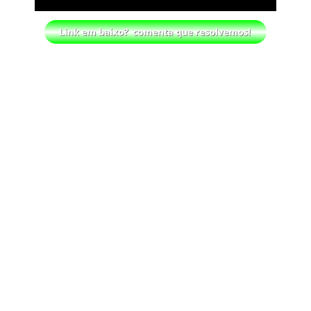
WWE: Possível adversário de Roman Reigns no
México revelado
SCSA867
-
Aug 07 2026
Agente livre de peso: Kairi Sane revela
inúmeras propostas após saída da WWE e
pondera o próximo passo
SCSA867
-
Aug 07 2026
WWE: Regresso de Stephanie Vaquer foi adiado
por várias semanas
SCSA867
-
Aug 06 2026