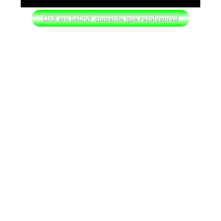
SCSA867
-
Aug 07 2026
AEW: Samoa Joe faz tease de regresso no All In
SCSA867
-
Aug 07 2026
WWE: Possível adversário de Roman Reigns no
México revelado
SCSA867
-
Aug 07 2026
Agente livre de peso: Kairi Sane revela
inúmeras propostas após saída da WWE e
pondera o próximo passo
SCSA867
-
Aug 07 2026