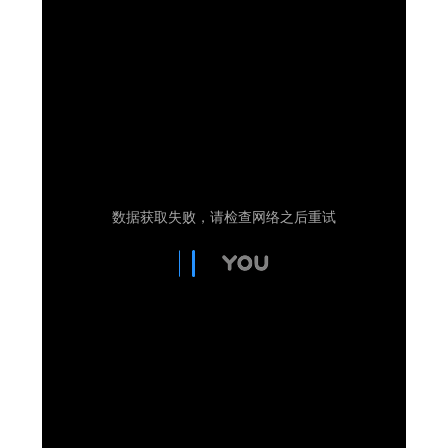
Estreia no Main Roster à vista? WWE regista
marca "Vice City" para Lola Vice
SCSA867
-
Aug 07 2026
Recomeço na AEW: Daniel Garcia revela como
Jon Moxley salvou a identidade da empresa
junto dos fãs
SCSA867
-
Aug 07 2026
Drama no SummerSlam 2026: WWE esteve
perto de interromper combate de Brie Bella
após lesão grave no ombro
SCSA867
-
Aug 07 2026
WWE: Nikki Bella não quer continuar na WWE
sem Brie Bella