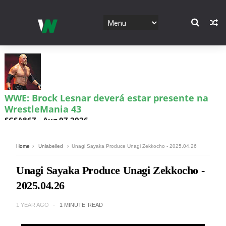
WWE: Brock Lesnar deverá estar presente na
WrestleMania 43
SCSA867
-
Aug 07 2026
Home
Unlabelled
Unagi Sayaka Produce Unagi Zekkocho - 2025.04.26
WWE: Netflix censura segmento entre Becky
Unagi Sayaka Produce Unagi Zekkocho -
Lynch e Liv Morgan no Raw
2025.04.26
SCSA867
-
Aug 07 2026
1 YEAR AGO
1 MINUTE
READ